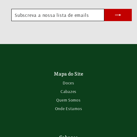
SUBSCREVA
SUBSCREVER
A
NOSSA
LISTA
DE
EMAILS
Mapa do Site
Doces
Cabazes
Quem Somos
Onde Estamos